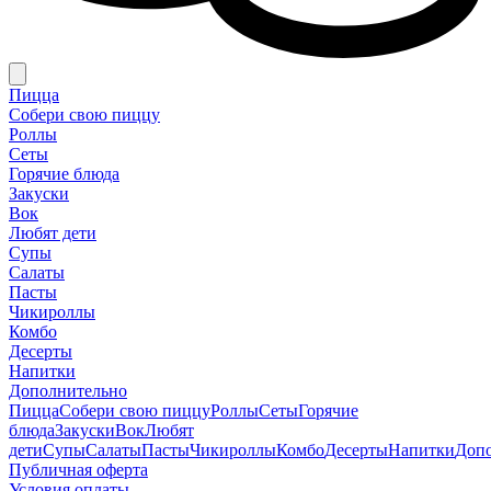
Пицца
Собери свою пиццу
Роллы
Сеты
Горячие блюда
Закуски
Вок
Любят дети
Супы
Салаты
Пасты
Чикироллы
Комбо
Десерты
Напитки
Дополнительно
Пицца
Собери свою пиццу
Роллы
Сеты
Горячие
блюда
Закуски
Вок
Любят
дети
Супы
Салаты
Пасты
Чикироллы
Комбо
Десерты
Напитки
Доп
Публичная оферта
Условия оплаты