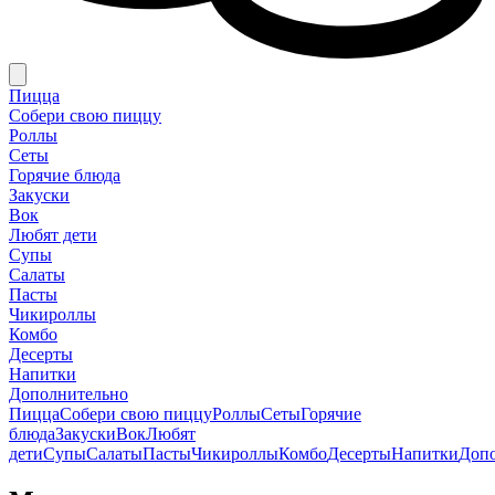
Пицца
Собери свою пиццу
Роллы
Сеты
Горячие блюда
Закуски
Вок
Любят дети
Супы
Салаты
Пасты
Чикироллы
Комбо
Десерты
Напитки
Дополнительно
Пицца
Собери свою пиццу
Роллы
Сеты
Горячие
блюда
Закуски
Вок
Любят
дети
Супы
Салаты
Пасты
Чикироллы
Комбо
Десерты
Напитки
Доп