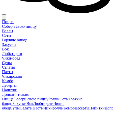
Пицца
Собери свою пиццу
Роллы
Сеты
Горячие блюда
Закуски
Вок
Любят дети
Чики-обед
Супы
Салаты
Пасты
Чикироллы
Комбо
Десерты
Напитки
Дополнительно
Пицца
Собери свою пиццу
Роллы
Сеты
Горячие
блюда
Закуски
Вок
Любят дети
Чики-
обед
Супы
Салаты
Пасты
Чикироллы
Комбо
Десерты
Напитки
Доп