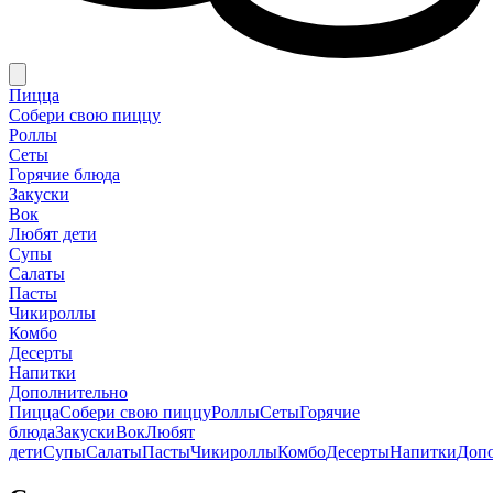
Пицца
Собери свою пиццу
Роллы
Сеты
Горячие блюда
Закуски
Вок
Любят дети
Супы
Салаты
Пасты
Чикироллы
Комбо
Десерты
Напитки
Дополнительно
Пицца
Собери свою пиццу
Роллы
Сеты
Горячие
блюда
Закуски
Вок
Любят
дети
Супы
Салаты
Пасты
Чикироллы
Комбо
Десерты
Напитки
Доп